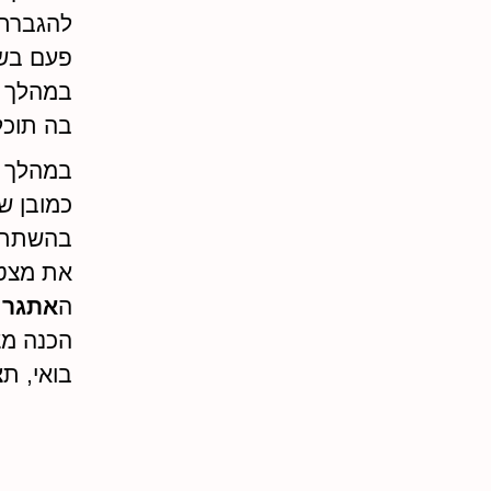
להגברת
פעם בשב
במהלך י
בה תוכ
במהלך 30 ימי האתגר את מגלה וחושפת את שמחת הלב שלך
כמובן ש
בהשתתפ
את מצטר
ה
אתגר ה
הכנה מצ
בואי, ת