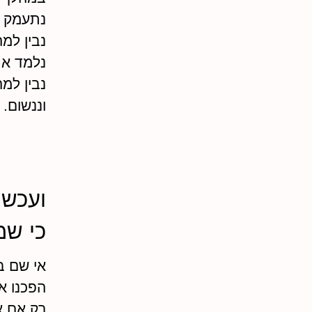
נתעמק ב
נבין למה
נלמד את
נבין למ
וננשום.
ועכשיו
כי שמ
אי שם בי
הפכנו א
רק אם א