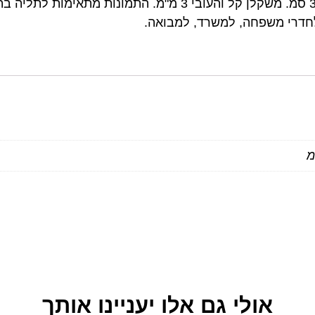
התמונות מגיעות בגודל 20X20 ס"מ \ 30X30 סמ. משקלן קל והעובי 
לחדרי משפחה, למשרד, למבואה.
אולי גם אלו יעניינו אותך