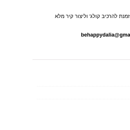
ת את העוצמה שלך עם המהות שלך כתמונה בגודל 20\20, מוזמנת להרכיב קולג' וליצור קיר מלא
behappydalia@gma