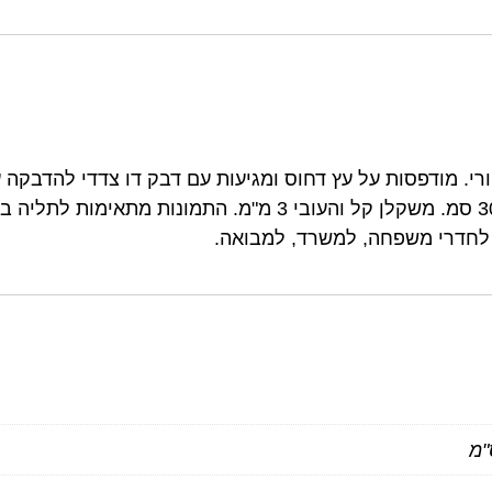
Dalia be h הן עיצוב מקורי. מודפסות על עץ דחוס ומגיעות עם דבק דו צדד
התמונות מגיעות בגודל 20X20 ס"מ \ 30X30 סמ. משקלן קל והעובי
 לחדרי משפחה, למשרד, למבואה.