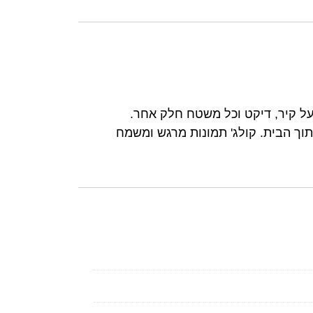
י להדבקה על קיר, דיקט וכל משטח חלק אחר.
 3 מ"מ. התמונות מתאימות לתליה בתוך הבית. קולג' תמונות מרגש ומשמח