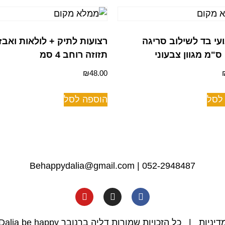
יבועי בד לשילוב סריגה
רצועות לתיק + לולאות ואבז
תזוזה רוחב 4 סמ
₪
48.00
לסל
הוספה לסל
Behappydalia@gmail.com
|
052-2948487
דיניות
| כל הזכויות שמורות דליה ברנובר Dalia be happy